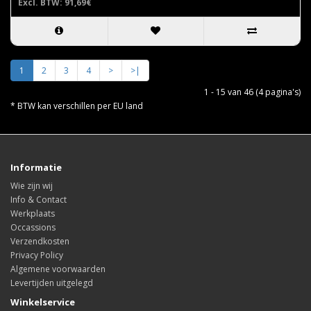
Excl. BTW: 91,69€
1
2
3
4
>
>|
1 - 15 van 46 (4 pagina's)
* BTW kan verschillen per EU land
Informatie
Wie zijn wij
Info & Contact
Werkplaats
Occassions
Verzendkosten
Privacy Policy
Algemene voorwaarden
Levertijden uitgelegd
Winkelservice