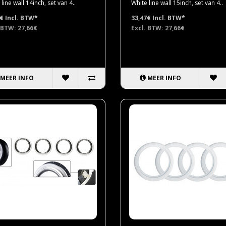
line wall 14inch, set van 4..
White line wall 15inch, set van 4..
7€
Incl. BTW*
33,47€
Incl. BTW*
 BTW: 27,66€
Excl. BTW: 27,66€
MEER INFO
MEER INFO