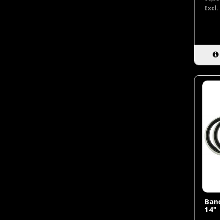
Excl.
Band
14"