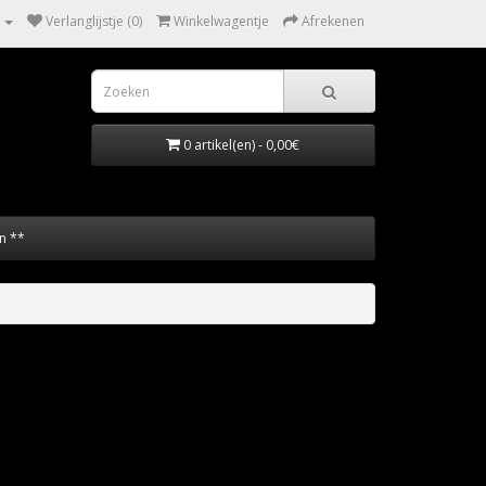
Verlanglijstje (0)
Winkelwagentje
Afrekenen
0 artikel(en) - 0,00€
n **