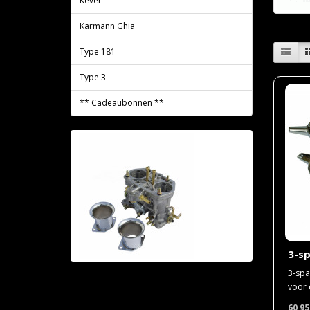
Kever
Karmann Ghia
Type 181
Type 3
** Cadeaubonnen **
3-s
3-spa
voor 
60,9