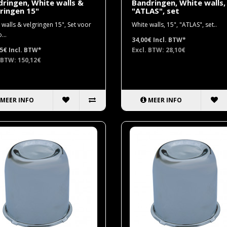
ringen, White walls &
Bandringen, White walls, 
ringen 15"
"ATLAS", set
 walls & velgringen 15", Set voor
White walls, 15", "ATLAS", set..
...
34,00€
Incl. BTW*
65€
Incl. BTW*
Excl. BTW: 28,10€
 BTW: 150,12€
MEER INFO
MEER INFO