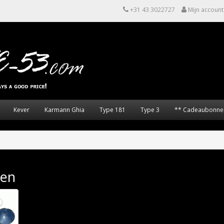
+31 43 3022727
Mijn account
Kever
Karmann Ghia
Type 181
Type 3
** Cadeaubonne
len