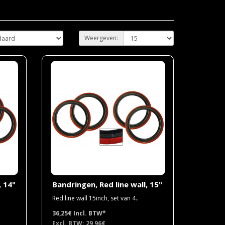
Weergeven:
, 14"
Bandringen, Red line wall, 15"
Red line wall 15inch, set van 4..
36,25€
Incl. BTW*
Excl. BTW: 29,96€