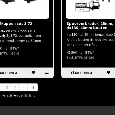
fkappen set 8.72-
Spoorverbreder, 25mm,
4x130, 40mm bouten
ap, set zwart, voor serie
4 x 130 incl. 40 mm bouten (kop 5
velg Bj. 8.72- buitendiameter
Andere bouten zijn ook leverbaar
binnendiameter ca. 50 mm..
ons voor meer info...
5€
Incl. BTW*
42,50€
Incl. BTW*
 BTW: 14,01€
Excl. BTW: 35,12€
MEER INFO
MEER INFO
3
4
>
>|
 verschillen per EU land