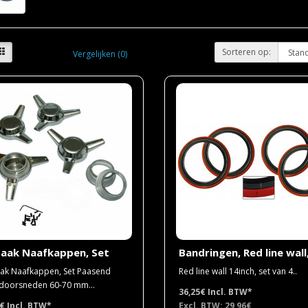
Sorteren op:
Vergelijken (0)
paak Naafkappen, Set
Bandringen, Red line wall
ak Naafkappen, Set Paasend
Red line wall 14inch, set van 4..
doorsneden 60-70 mm...
36,25€
Incl. BTW*
5€
Incl. BTW*
Excl. BTW: 29,96€