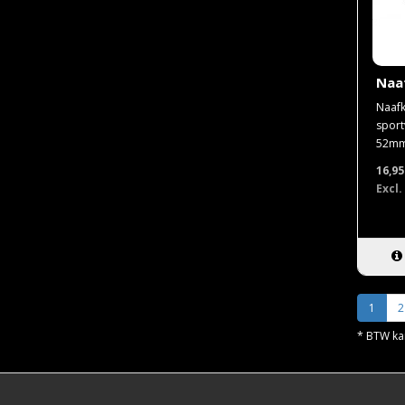
Naa
Naafk
sport
52mm 
16,9
Excl.
1
2
* BTW kan