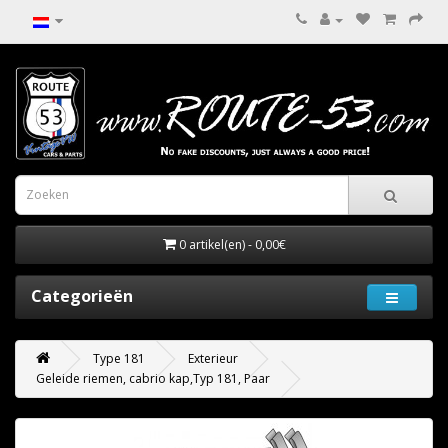
0 artikel(en) - 0,00€
Categorieën
Type 181
Exterieur
Geleide riemen, cabrio kap,Typ 181, Paar