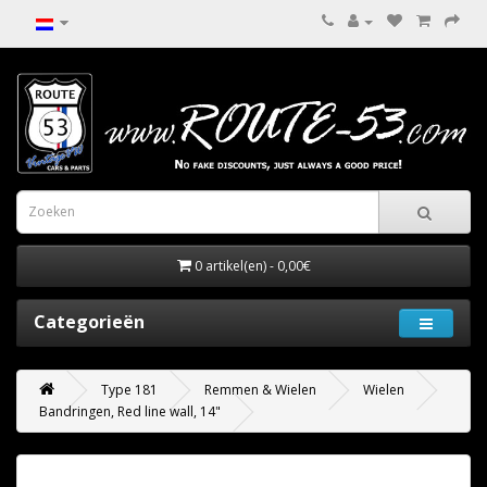
0 artikel(en) - 0,00€
Categorieën
Type 181
Remmen & Wielen
Wielen
Bandringen, Red line wall, 14"