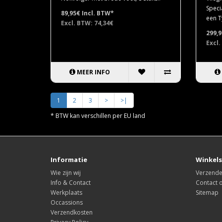
Speci
89,95€
Incl. BTW*
een T
Excl. BTW: 74,34€
299,
Excl.
MEER INFO
1
2
3
>
>|
* BTW kan verschillen per EU land
Informatie
Winkels
Wie zijn wij
Verzende
Info & Contact
Contact
Werkplaats
Sitemap
Occassions
Verzendkosten