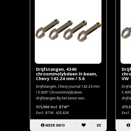
Drijfstangen, 4340
Drij
chroommolybdeen H-beam,
chr
Chevy 142.24 mm / 5.6
VW 
Drijfstangen, Chevy journal 142.24 mm
Drijf
/ 5.600" Chroommolybdeen
5.40
drijfstangen Bij het tunen een..
drijf
515,00€
Incl. BTW*
475,
Excl. BTW: 425,62€
Excl.
MEER INFO