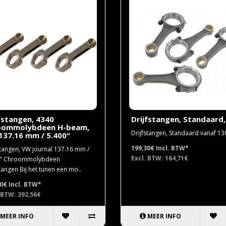
fstangen, 4340
Drijfstangen, Standaard,
oommolybdeen H-beam,
Drijfstangen, Standaard vanaf 130
137.16 mm / 5.400"
199,30€
Incl. BTW*
stangen, VW journal 137.16 mm /
Excl. BTW: 164,71€
0" Chroommolybdeen
stangen Bij het tunen een mo..
00€
Incl. BTW*
 BTW: 392,56€
MEER INFO
MEER INFO