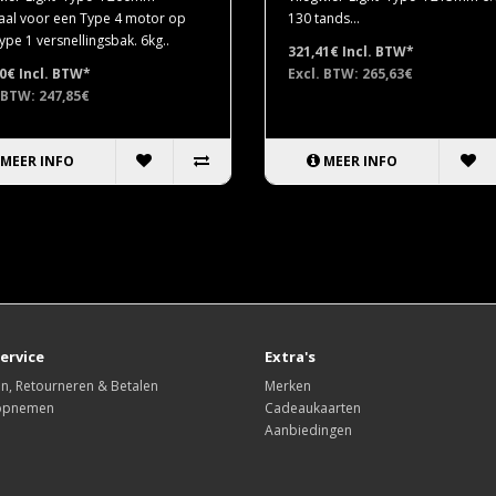
aal voor een Type 4 motor op
130 tands...
ype 1 versnellingsbak. 6kg..
321,41€
Incl. BTW*
90€
Incl. BTW*
Excl. BTW: 265,63€
 BTW: 247,85€
MEER INFO
MEER INFO
ervice
Extra's
n, Retourneren & Betalen
Merken
 opnemen
Cadeaukaarten
Aanbiedingen