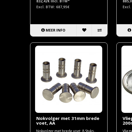
832,42€
Incl. BTW*
885,
Excl. BTW: 687,95€
Excl.
MEER INFO
Nokvolger met 31mm brede
Vlie
voet, AA
20
Nokvolger met brede voet, 8 Stuks..
Vlieg