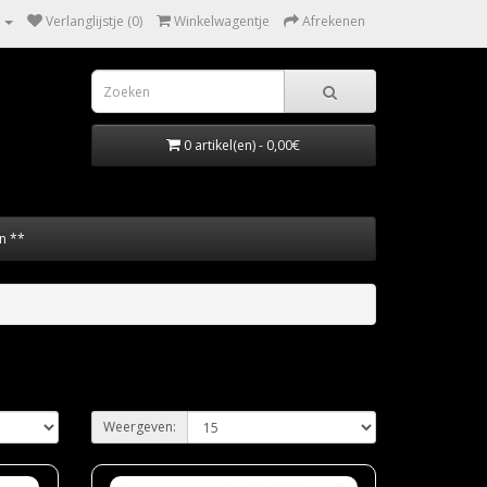
Verlanglijstje (0)
Winkelwagentje
Afrekenen
0 artikel(en) - 0,00€
n **
Weergeven: