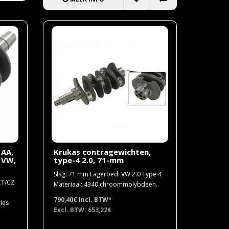
 AA,
Krukas contragewichten,
 VW,
type-4 2.0, 71-mm
Slag: 71 mm Lagerbed: VW 2.0 Type 4
CT/CZ
Materiaal: 4340 chroommolybdeen..
790,40€
Incl. BTW*
ies
Excl. BTW: 653,22€