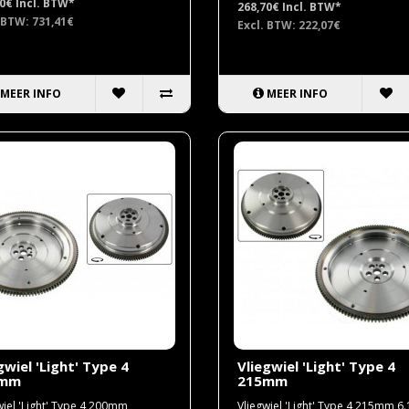
00€
Incl. BTW*
268,70€
Incl. BTW*
 BTW: 731,41€
Excl. BTW: 222,07€
MEER INFO
MEER INFO
gwiel 'Light' Type 4
Vliegwiel 'Light' Type 4
0mm
215mm
wiel 'Light' Type 4 200mm
Vliegwiel 'Light' Type 4 215mm 6.