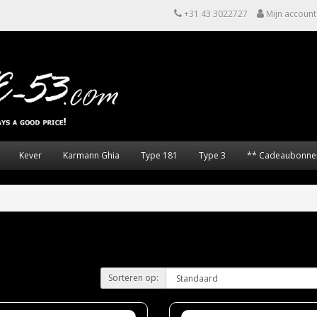
+31 43 3022727
Mijn account
Kever
Karmann Ghia
Type 181
Type 3
** Cadeaubonne
Sorteren op: