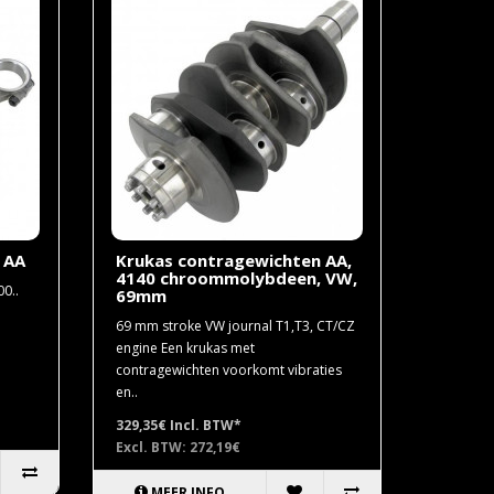
 AA
Krukas contragewichten AA,
4140 chroommolybdeen, VW,
0..
69mm
69 mm stroke VW journal T1,T3, CT/CZ
engine Een krukas met
contragewichten voorkomt vibraties
en..
329,35€
Incl. BTW*
Excl. BTW: 272,19€
MEER INFO