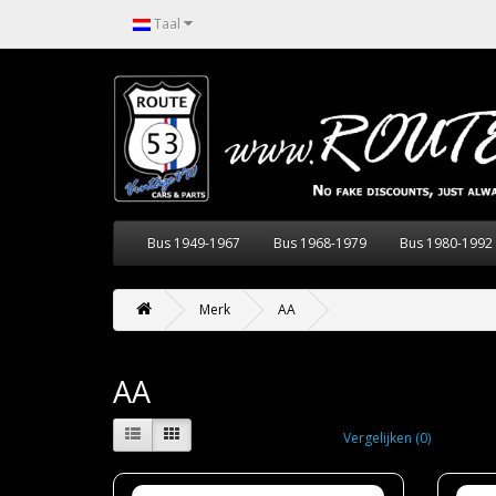
Taal
Bus 1949-1967
Bus 1968-1979
Bus 1980-1992
Merk
AA
AA
Vergelijken (0)