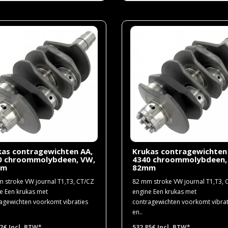
kas contragewichten AA,
Krukas contragewichten
0 chroommolybdeen, VW,
4340 chroommolybdeen,
mm
82mm
 stroke VW journal T1,T3, CT/CZ
82 mm stroke VW journal T1,T3, 
e Een krukas met
engine Een krukas met
agewichten voorkomt vibraties
contragewichten voorkomt vibrat
en..
82€
Incl. BTW*
532,85€
Incl. BTW*